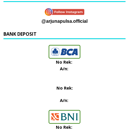
@arjunapulsa.official
BANK DEPOSIT
No Rek:
A/n:
No Rek:
A/n:
No Rek: