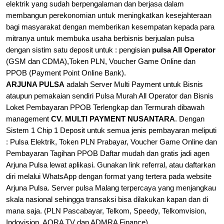
elektrik yang sudah berpengalaman dan berjasa dalam
membangun perekonomian untuk meningkatkan kesejahteraan
bagi masyarakat dengan memberikan kesempatan kepada para
mitranya untuk membuka usaha berbisnis berjualan
pulsa
dengan sistim satu deposit untuk : pengisian
pulsa All Operator
(GSM dan CDMA),
Token PLN, Voucher Game Online dan
PPOB (Payment Point Online Bank).
ARJUNA PULSA
adalah Server Multi Payment untuk Bisnis
ataupun pemakaian sendiri Pulsa Murah All Operator dan Bisnis
Loket Pembayaran PPOB Terlengkap dan Termurah dibawah
management
CV. MULTI PAYMENT NUSANTARA
. Dengan
Sistem 1 Chip 1 Deposit untuk semua jenis pembayaran meliputi
: Pulsa Elektrik, Token PLN Prabayar, Voucher Game Online dan
Pembayaran Tagihan PPOB
Daftar mudah dan gratis jadi agen
Arjuna Pulsa lewat aplikasi. Gunakan link referral, atau daftarkan
diri melalui WhatsApp dengan format yang tertera pada website
Arjuna Pulsa. Server pulsa Malang terpercaya yang menjangkau
skala nasional sehingga transaksi bisa dilakukan kapan dan di
mana saja.
(PLN Pascabayar, Telkom, Speedy, Telkomvision,
Indovision, AORA TV dan ADMRA Finance).