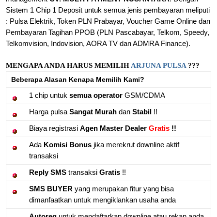
Sistem 1 Chip 1 Deposit untuk semua jenis pembayaran meliputi
: Pulsa Elektrik, Token PLN Prabayar, Voucher Game Online dan
Pembayaran Tagihan PPOB (PLN Pascabayar, Telkom, Speedy,
Telkomvision, Indovision, AORA TV dan ADMRA Finance).
MENGAPA ANDA HARUS MEMILIH
ARJUNA PULSA
???
Beberapa Alasan Kenapa Memilih Kami?
1 chip untuk
semua operator
GSM/CDMA
Harga pulsa
Sangat Murah
dan
Stabil
!!
Biaya registrasi
Agen Master Dealer
Gratis
!!
Ada
Komisi Bonus
jika merekrut downline aktif
transaksi
Reply SMS
transaksi
Gratis
!!
SMS BUYER
yang merupakan fitur yang bisa
dimanfaatkan untuk mengiklankan usaha anda
Autoreg
untuk mendaftarkan downline atau rekan anda