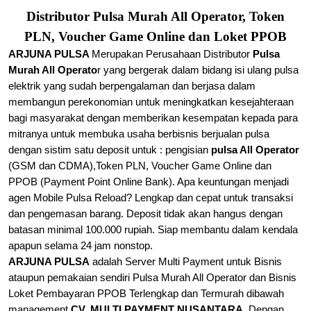
Distributor Pulsa Murah All Operator, Token
PLN, Voucher Game Online dan Loket PPOB
ARJUNA PULSA
Merupakan Perusahaan Distributor
Pulsa
Murah All Operato
r yang bergerak dalam bidang isi ulang pulsa
elektrik yang sudah berpengalaman dan berjasa dalam
membangun perekonomian untuk meningkatkan kesejahteraan
bagi masyarakat dengan memberikan kesempatan kepada para
mitranya untuk membuka usaha berbisnis berjualan
pulsa
dengan sistim satu deposit untuk : pengisian
pulsa All Operator
(GSM dan CDMA),
Token PLN, Voucher Game Online dan
PPOB (Payment Point Online Bank). Apa keuntungan menjadi
agen Mobile Pulsa Reload? Lengkap dan cepat untuk transaksi
dan pengemasan barang. Deposit tidak akan hangus dengan
batasan minimal 100.000 rupiah. Siap membantu dalam kendala
apapun selama 24 jam nonstop.
ARJUNA PULSA
adalah Server Multi Payment untuk Bisnis
ataupun pemakaian sendiri Pulsa Murah All Operator dan Bisnis
Loket Pembayaran PPOB Terlengkap dan Termurah dibawah
management
CV. MULTI PAYMENT NUSANTARA
. Dengan