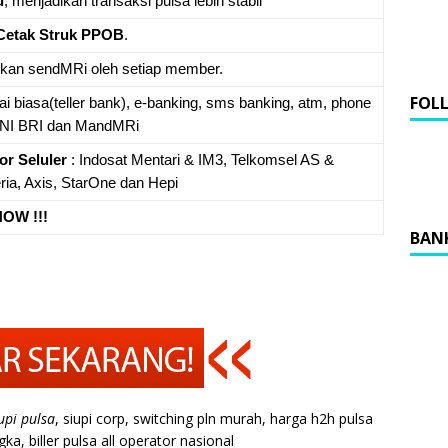
u
, menjadikan transaksi pulsa lebih stabil
Cetak Struk PPOB
.
ukan sendMRi oleh setiap member.
FOL
nai biasa(teller bank), e-banking, sms banking, atm, phone
 BNI BRI dan MandMRi
or Seluler
: Indosat Mentari & IM3, Telkomsel AS &
eria, Axis, StarOne dan Hepi
OW !!!
BAN
upi pulsa
, siupi corp, switching pln murah, harga h2h pulsa
ka, biller pulsa all operator nasional