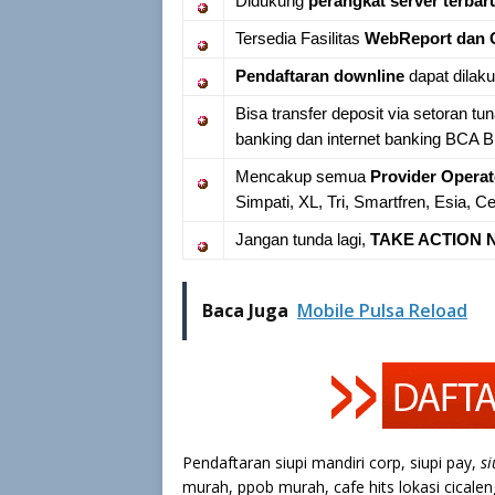
Didukung
perangkat server terbar
Tersedia Fasilitas
WebReport dan 
Pendaftaran downline
dapat dilak
Bisa transfer deposit via setoran tu
banking dan internet banking BCA
Mencakup semua
Provider Operat
Simpati, XL, Tri, Smartfren, Esia, C
Jangan tunda lagi,
TAKE ACTION N
Baca Juga
Mobile Pulsa Reload
Pendaftaran siupi mandiri corp, siupi pay,
si
murah, ppob murah, cafe hits lokasi cicaleng