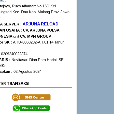
at :
irtojoyo, Ruko Alfamart No.15D Kel.
ungsari Kec. Dau Kab. Malang Prov. Jawa
r
ARJUNA RELOAD
A SERVER :
AN USAHA :
CV. ARJUNA PULSA
ONESIA
unit
CV. MPN GROUP
r SK :
AHU-0060292-AH.01.14 Tahun
:
0209240022874
RIS :
Novitasari Dian Phra Harini, SE,
MKn.
apkan :
02 Agustus 2024
TER TRANSAKSI