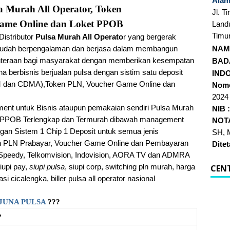
Alam
sa Murah All Operator, Token
Jl. T
ame Online dan Loket PPOB
Land
Timu
istributor
Pulsa Murah All Operato
r yang bergerak
ng sudah berpengalaman dan berjasa dalam membangun
NAM
hteraan bagi masyarakat dengan memberikan kesempatan
BAD
a berbisnis berjualan
pulsa dengan sistim satu deposit
IND
 dan CDMA),
Token PLN, Voucher Game Online dan
Nomo
2024
ment untuk Bisnis ataupun pemakaian sendiri Pulsa Murah
NIB 
an PPOB Terlengkap dan Termurah dibawah management
NOTA
gan Sistem 1 Chip 1 Deposit untuk semua jenis
SH, 
ken PLN Prabayar, Voucher Game Online dan Pembayaran
Ditet
Speedy, Telkomvision, Indovision, AORA TV dan ADMRA
iupi pay,
siupi pulsa
, siupi corp, switching pln murah, harga
CEN
i cicalengka, biller pulsa all operator nasional
JUNA PULSA
???
?