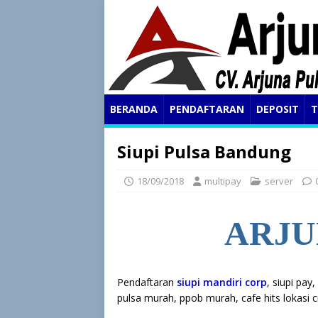
BERANDA
PENDAFTARAN
DEPOSIT
T
Siupi Pulsa Bandung
18/09/2018
multipay
server
ARJU
Pendaftaran
siupi mandiri corp
, siupi pay,
pulsa murah, ppob murah, cafe hits lokasi ci