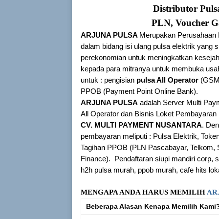
Distributor Pul
PLN, Voucher G
ARJUNA PULSA
Merupakan Perusahaan D
dalam bidang isi ulang pulsa elektrik ya
perekonomian untuk meningkatkan keseja
kepada para mitranya untuk membuka usah
untuk : pengisian
pulsa All Operator
(GSM
PPOB (Payment Point Online Bank).
ARJUNA PULSA
adalah Server Multi Pay
All Operator dan Bisnis Loket Pembayar
CV. MULTI PAYMENT NUSANTARA
. Den
pembayaran meliputi : Pulsa Elektrik, To
Tagihan PPOB (PLN Pascabayar, Telkom, 
Finance). Pendaftaran siupi mandiri corp, s
h2h pulsa murah, ppob murah, cafe hits lokas
MENGAPA ANDA HARUS MEMILIH
AR
Beberapa Alasan Kenapa Memilih Kami