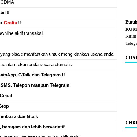
/CDMA
bil
!!
Butuh
er
Gratis
!!
KOM.
wnline aktif transaksi
Kirim
Teleg
 yang bisa dimanfaatkan untuk mengiklankan usaha anda
CUS
ne atau rekan anda secara otomatis
tsApp, GTalk dan Telegram !!
a
SMS, Telepon maupun Telegram
Cepat
Stop
Nimbuzz dan Gtalk
CHA
, beragam dan lebih bervariatif