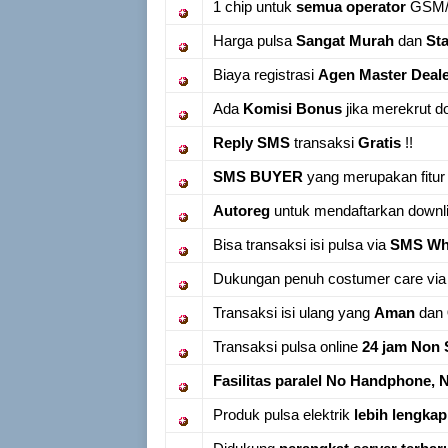
1 chip untuk
semua operator
GSM
Harga pulsa
Sangat Murah
dan
Sta
Biaya registrasi
Agen Master Deal
Ada
Komisi Bonus
jika merekrut do
Reply SMS
transaksi
Gratis
!!
SMS BUYER
yang merupakan fitur
Autoreg
untuk mendaftarkan downli
Bisa transaksi isi pulsa via
SMS Wha
Dukungan penuh costumer care vi
Transaksi isi ulang yang
Aman
dan
Transaksi pulsa online
24 jam Non 
Fasilitas paralel No Handphone, 
Produk pulsa elektrik
lebih lengkap