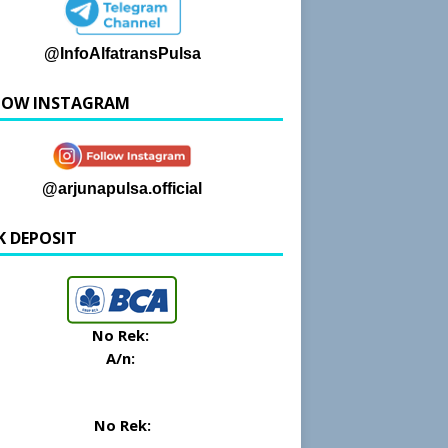
@InfoAlfatransPulsa
LOW INSTAGRAM
@arjunapulsa.official
K DEPOSIT
No Rek:
A/n:
No Rek: